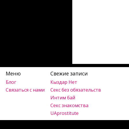
Связаться с нами
Регистрация
Войти
Меню
Свежие записи
Блог
Кыздар Нет
Связаться с нами
Секс без обязательств
Интим бай
Секс знакомства
UAprostitute