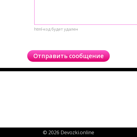
html-код будет удален
© 2026 Devozki.online